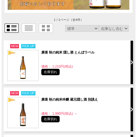
1 / 1ページ
（全4件）
NEW
PICK UP
廣喜 秋の純米 隠し酒 とんぼラベル
価格： 1,210円(税込)
在庫切れ
NEW
PICK UP
廣喜 秋の純米吟醸 蔵元隠し酒 別誂え
価格： 1,980円(税込)
～
在庫切れ