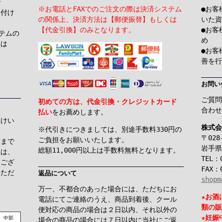
で
※お電話とFAXでのご注文の際は決済システム
●お客
け付け
の関係上、決済方法は【郵便振替】もしくは
いた資
【代金引換】のみとなります。
●お客
テムの
め
くは
●お客
善を行
お問い
ご質問
初めての方は、代金引換・クレジットカード
合わせ
払い
をお薦めします。
届けい
株式会
※代引きにつきましては、別途手数料330円の
〒028
ご負担をお願いいたします。
前まで
岩手県
総額11,000円以上は手数料無料となります。
ては、
TEL：0
もござ
FAX：0
いただ
返品について
shopm
万一、不都合のあった場合には、ただちにお
★お酒
電話にてご連絡のうえ、商品到着後、クール
類の販
便対応の商品の場合は２日以内、それ以外の
★妊娠
中部
場合の商品の場合には７日以内に当社にご返