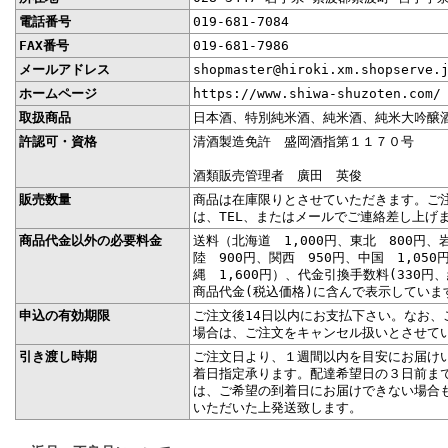
電話番号
019-681-7084
FAX番号
019-681-7986
メールアドレス
shopmaster@hiroki.xm.shopserve.
ホームページ
https://www.shiwa-shuzoten.com/
取扱商品
日本酒、特別純米酒、純米酒、純米大吟醸
許認可・資格
清酒製造免許 盛岡酒指第１１７０号
酒類販売管理者 廣田 英俊
販売数量
商品は在庫限りとさせていただきます。ご
は、TEL、またはメールでご連絡差し上げ
商品代金以外の必要料金
送料（北海道 1,000円、東北 800円、
陸 900円、関西 950円、中国 1,050
縄 1,600円）、代金引換手数料(330円
商品代金(税込価格)に含んで表示していま
申込の有効期限
ご注文後14日以内にお支払下さい。なお、
場合は、ご注文をキャンセル扱いとさせて
引き渡し時期
ご注文日より、１週間以内を目安にお届け
着日指定承ります。配達希望日の３日前ま
は、ご希望の到着日にお届けできない場合
いただいた上発送致します。