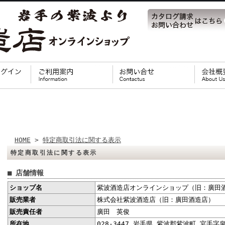
HOME
>
特定商取引法に関する表示
特定商取引法に関する表示
■ 店舗情報
ショップ名
紫波酒造店オンラインショップ（旧：廣田
販売業者
株式会社紫波酒造店（旧：廣田酒造店）
販売責任者
廣田 英俊
所在地
028-3447 岩手県 紫波郡紫波町 宮手字泉