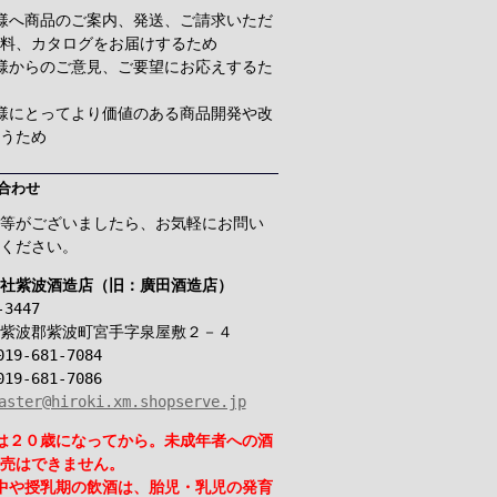
様へ商品のご案内、発送、ご請求いただ
料、カタログをお届けするため
様からのご意見、ご要望にお応えするた
様にとってより価値のある商品開発や改
うため
合わせ
等がございましたら、お気軽にお問い
ください。
社紫波酒造店（旧：廣田酒造店）
-3447
紫波郡紫波町宮手字泉屋敷２－４
19-681-7084
19-681-7086
aster@hiroki.xm.shopserve.jp
は２０歳になってから。未成年者への酒
売はできません。
中や授乳期の飲酒は、胎児・乳児の発育