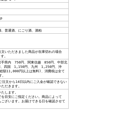
jp
酒、普通酒、にごり酒、酒粕
注文いただきました商品が在庫切れの場合
ます。
岩手県内 750円、関東信越 850円、中部北
円、四国 1,150円、九州 1,250円、沖
、総額11,000円以上は無料)、消費税は全て
す。
ご注文から14日以内にご入金が確認できない
いただきます。
いたします。
でを目安にご指定ください。商品によって
もございます。お届けできる日を確認させて