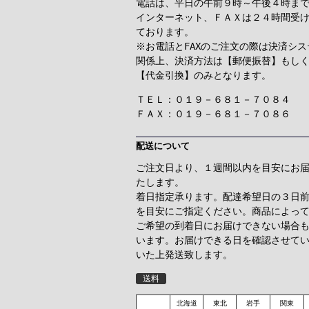
電話は、平日の午前９時～午後４時ま
インターネット、ＦＡＸは２４時間受
ております。
※お電話とFAXのご注文の際は決済シス
関係上、決済方法は【郵便振替】もし
【代金引換】のみとなります。
ＴＥＬ：０１９－６８１－７０８４
ＦＡＸ：０１９－６８１－７０８６
配送について
ご注文日より、１週間以内を目安にお
たします。
着日指定承ります。配達希望日の３日
を目安にご指定ください。商品によっ
ご希望の到着日にお届けできない場合
います。お届けできる日を確認させて
いた上発送致します。
送料
北海道
東北
岩手
関東