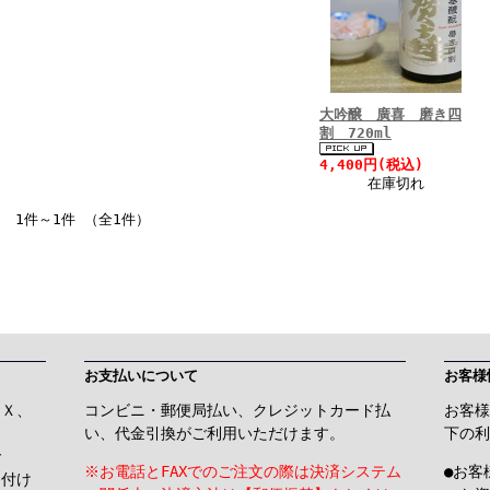
大吟醸 廣喜 磨き四
割 720ml
4,400円(税込)
在庫切れ
1件～1件 （全1件）
お支払いについて
お客様
ＡＸ、
コンビニ・郵便局払い、クレジットカード払
お客様
い、代金引換がご利用いただけます。
下の利
で
※お電話とFAXでのご注文の際は決済システム
●お客
け付け