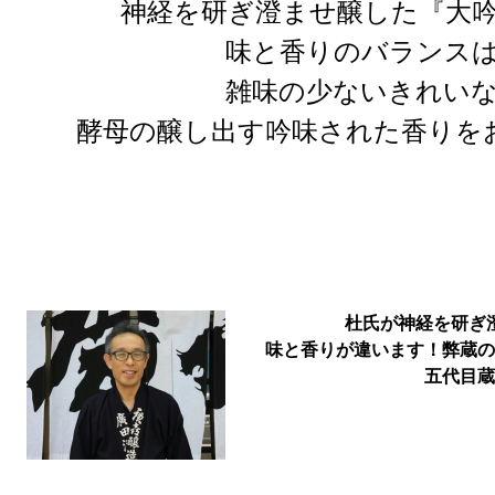
神経を研ぎ澄ませ醸した『大
味と香りのバランス
雑味の少ないきれい
酵母の醸し出す吟味された香りを
杜氏が神経を研ぎ
味と香りが違います！弊蔵の
五代目蔵