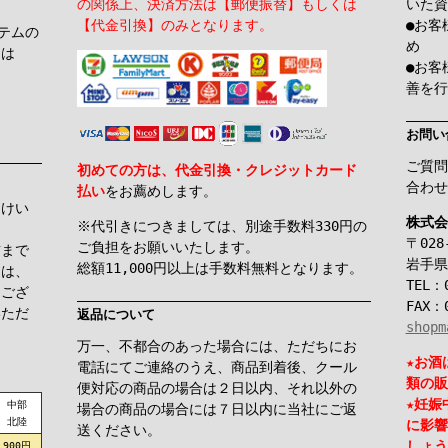
の関係上、決済方法は【郵便振替】もしくは
いた資
【代金引換】のみとなります。
●お客
テムの
め
くは
●お客
善を行
お問い
ご質問
初めての方は、代金引換・クレジットカード
合わせ
払い
をお薦めします。
届けい
株式会
※代引きにつきましては、別途手数料330円の
〒028
ご負担をお願いいたします。
前まで
岩手県
総額11,000円以上は手数料無料となります。
ては、
TEL：0
もござ
FAX：0
いただ
返品について
shopm
万一、不都合のあった場合には、ただちにお
★お酒
電話にてご連絡のうえ、商品到着後、クール
類の販
便対応の商品の場合は２日以内、それ以外の
★妊娠
中部
場合の商品の場合には７日以内に当社にご返
北陸
に影響
送ください。
しょう
900円