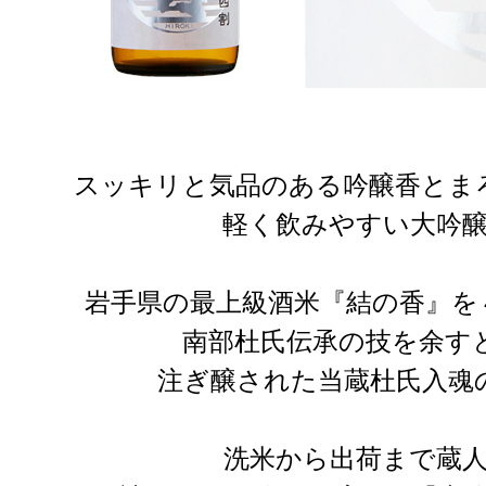
スッキリと気品のある吟醸香とま
軽く飲みやすい大吟
岩手県の最上級酒米『結の香』を
南部杜氏伝承の技を余す
注ぎ醸された当蔵杜氏入魂
洗米から出荷まで蔵