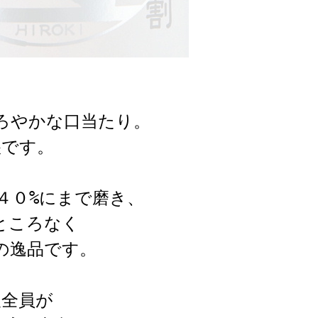
ろやかな口当たり。
醸です。
４０%にまで磨き、
ところなく
の逸品です。
人全員が