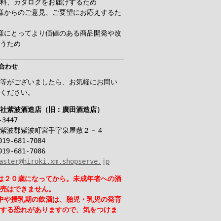
料、カタログをお届けするため
様からのご意見、ご要望にお応えするた
様にとってより価値のある商品開発や改
うため
合わせ
等がございましたら、お気軽にお問い
ください。
社紫波酒造店（旧：廣田酒造店）
-3447
紫波郡紫波町宮手字泉屋敷２－４
19-681-7084
19-681-7086
aster@hiroki.xm.shopserve.jp
は２０歳になってから。未成年者への酒
売はできません。
中や授乳期の飲酒は、胎児・乳児の発育
する恐れがありますので、気をつけま
。