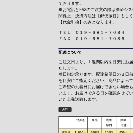
ております。
※お電話とFAXのご注文の際は決済シス
関係上、決済方法は【郵便振替】もし
【代金引換】のみとなります。
ＴＥＬ：０１９－６８１－７０８４
ＦＡＸ：０１９－６８１－７０８６
配送について
ご注文日より、１週間以内を目安にお
たします。
着日指定承ります。配達希望日の３日
を目安にご指定ください。商品によっ
ご希望の到着日にお届けできない場合
います。お届けできる日を確認させて
いた上発送致します。
送料
北海道
東北
岩手
関東
県内
信越
通常便
1,000円
800円
750円
850円