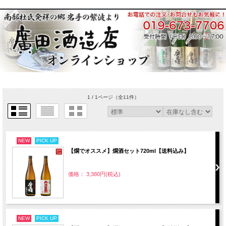
1 / 1ページ
（全11件）
NEW
PICK UP
【燗でオススメ】燗酒セット720ml【送料込み】
価格： 3,380円(税込)
NEW
PICK UP