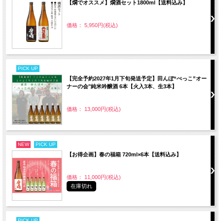
【燗でオススメ】燗酒セット1800ml【送料込み】
価格： 5,950円(税込)
PICK UP
【完全予約2027年1月下旬発送予定】田んぼ“ぺっこ”オー
ナーの会"純米吟醸酒 6本【火入3本、生3本】
価格： 13,000円(税込)
NEW
PICK UP
【お得企画】春の福箱 720ml×6本【送料込み】
価格： 11,000円(税込)
在庫切れ
PICK UP