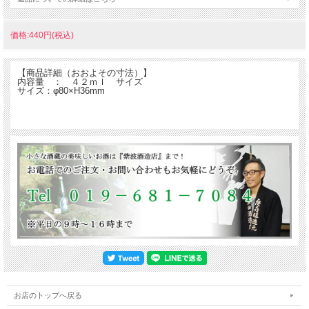
価格:440円(税込)
廣喜がさらに美味しく呑めるグッズです。
【商品詳細（おおよその寸法）】
内容量 ： ４２ｍｌ サイズ
サイズ：φ80×H36mm
お店のトップへ戻る