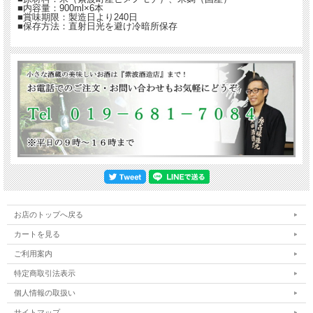
■内容量：900ml×6本
■賞味期限：製造日より240日
■保存方法：直射日光を避け冷暗所保存
お店のトップへ戻る
カートを見る
ご利用案内
特定商取引法表示
個人情報の取扱い
サイトマップ