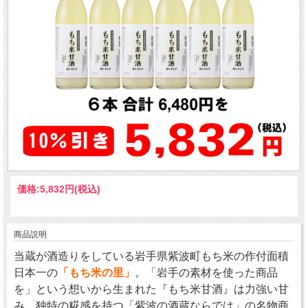
価格:
5,832円
(税込)
商品説明
当蔵が酒造りをしている岩手県紫波町もち米の作付面積
日本一の
「もち米の里」
。「岩手の素材を使った商品
を」という想いから生まれた『もち米甘酒』は力強い甘
み、独特の糀感を持つ「紫波の酒蔵ならでは」の名物商