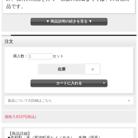
品です。
もちろん、
ノンアルコール
で無添加、砂糖不使用。
▼ 商品説明の続きを見る ▼
お子様からご年配の方まで安心してお楽しみください。
まとめ買いがお得！６本で１０％引き！
注文
購入数：
セット
在庫
○
返品についての詳細はこちら
価格:5,832円(税込)
【商品詳細】
■原材料：米（紫波町産ヒメノモチ）、米麹（国産）