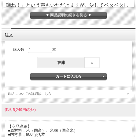
議ね！」という声もいただきますが、決してベタベタし
たくどい甘さではありません。
▼ 商品説明の続きを見る ▼
暑い日にはキンキンの「冷し甘酒」、「ミルク割り」が
オススメです。寒い日にはアツアツに生姜を加えてホッ
注文
と一息。ご家族皆様で楽しめます。
購入数：
本
かわいいピンクのラベルはご自宅用はもちろん、贈り物
にも最適です。
在庫
○
返品についての詳細はこちら
価格:5,249円(税込)
【商品詳細】
■原材料：米（国産）、米麹（国産米）
■内容量：900ml×6本