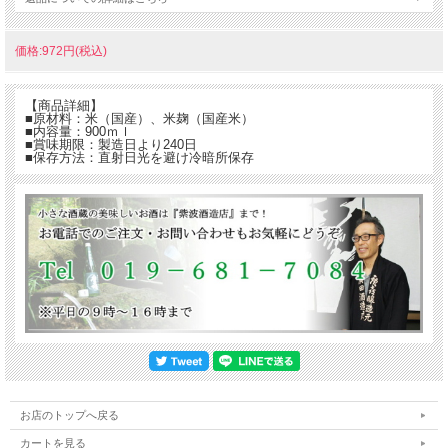
価格:972円(税込)
【商品詳細】
■原材料：米（国産）、米麹（国産米）
■内容量：900ｍｌ
■賞味期限：製造日より240日
■保存方法：直射日光を避け冷暗所保存
お店のトップへ戻る
カートを見る