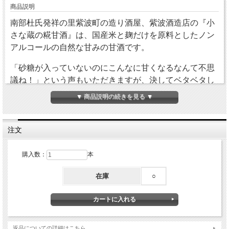
商品説明
南部杜氏発祥の里紫波町の造り酒屋、紫波酒造店の『小
さな蔵の糀甘酒』は、国産米と麹だけを原料としたノン
アルコールの自然な甘みの甘酒です。
「砂糖が入っていないのにこんなに甘くなるなんて不思
議ね！」という声もいただきますが、決してベタベタし
たくどい甘さではありません。
▼ 商品説明の続きを見る ▼
暑い日にはキンキンの「冷し甘酒」、「ミルク割り」が
オススメです。寒い日にはアツアツに生姜を加えてホッ
注文
と一息。ご家族皆様で楽しめます。
購入数：
本
かわいいピンクのラベルはご自宅用はもちろん、贈り物
にも最適です。
在庫
○
返品についての詳細はこちら