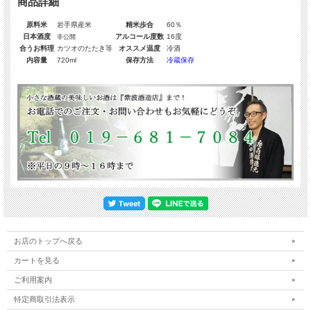
商品詳細
原料米
岩手県産米
精米歩合
60％
日本酒度
アルコール度数
16度
非公開
合うお料理
カツオのたたき等
オススメ温度
冷酒
内容量
720ml
保存方法
冷蔵保存
お店のトップへ戻る
カートを見る
ご利用案内
特定商取引法表示