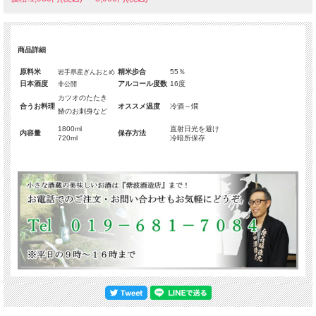
商品詳細
原料米
精米歩合
55％
岩手県産ぎんおとめ
日本酒度
アルコール度数
16度
非公開
カツオのたたき
合うお料理
オススメ温度
冷酒～燗
鰆のお刺身など
1800ml
直射日光を避け
内容量
保存方法
720ml
冷暗所保存