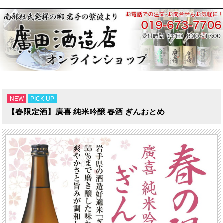
NEW
PICK UP
【春限定酒】廣喜 純米吟醸 春酒 ぎんおとめ