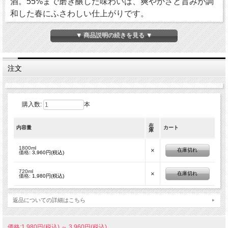
酒。55%まで磨き醸した味わいは、爽やかさと旨みが調
和した春にふさわしい仕上がりです。
▼ 商品説明の続きを見る ▼
注文
購入数:
本
在
内容量
カート
庫
1800ml
×
在庫切れ
価格:
3,960円(税込)
720ml
×
在庫切れ
価格:
1,980円(税込)
返品についての詳細はこちら
価格:1,980円(税込)
～
3,960円(税込)