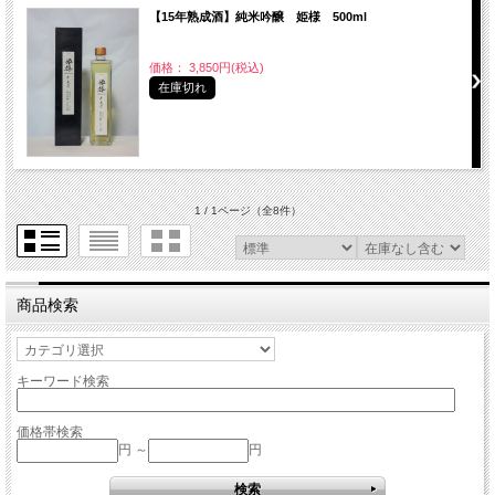
【15年熟成酒】純米吟醸 姫様 500ml
価格： 3,850円(税込)
在庫切れ
1 / 1ページ
（全8件）
商品検索
キーワード検索
価格帯検索
円 ～
円