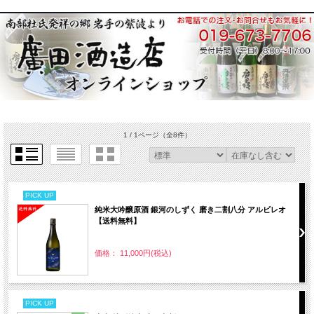
1 / 1ページ
（全8件）
PICK UP
純米大吟醸原酒 銀河のしずく 磨き二割八分 アルビレオ
【送料無料】
価格： 11,000円(税込)
PICK UP